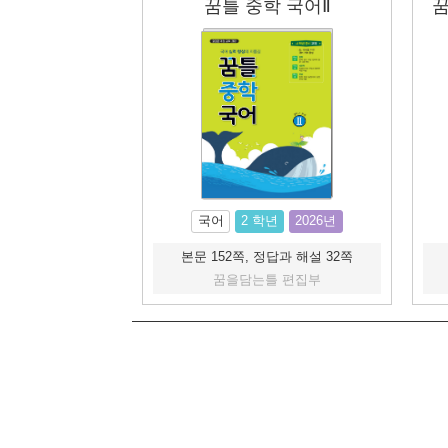
꿈틀 중학 국어Ⅱ
꿈
국어
2 학년
2026년
본문 152쪽, 정답과 해설 32쪽
꿈을담는틀 편집부