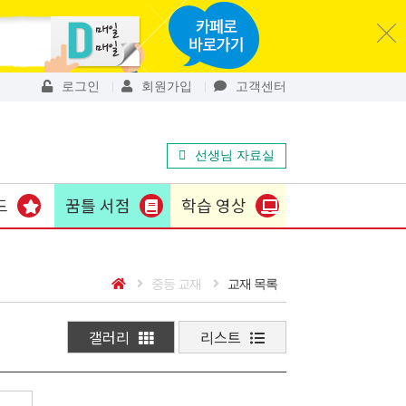
로그인
회원가입
고객센터
선생님 자료실
드
꿈틀 서점
학습 영상
중등 교재
교재 목록
갤러리
리스트