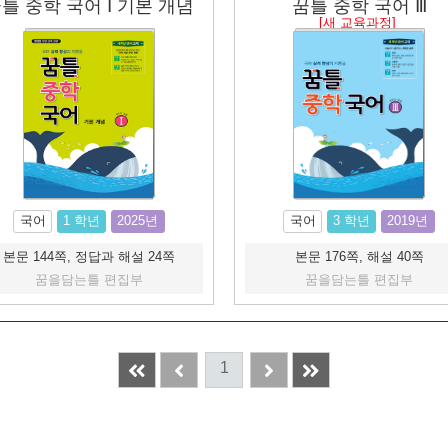
틀 중학 국어 Ⅰ 기본 개념
꿈틀 중학 국어 Ⅲ
[새 교육과정]
국어
1 학년
2025년
국어
3 학년
2019년
본문 144쪽, 정답과 해설 24쪽
본문 176쪽, 해설 40쪽
꿈을담는틀 편집부
꿈을담는틀 편집부
1