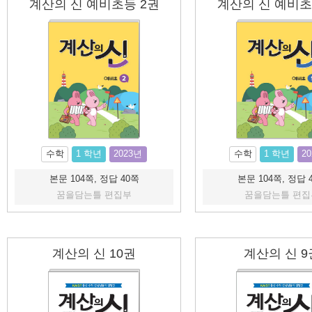
계산의 신 예비초등 2권
계산의 신 예비초
수학
1 학년
2023년
수학
1 학년
2
본문 104쪽, 정답 40쪽
본문 104쪽, 정답 
꿈을담는틀 편집부
꿈을담는틀 편집
계산의 신 10권
계산의 신 9