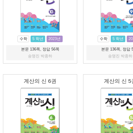
수학
5 학년
2023년
수학
5 학년
2
본문 136쪽, 정답 56쪽
본문 136쪽, 정답 
송명진 박종하
송명진 박종하
계산의 신 6권
계산의 신 5