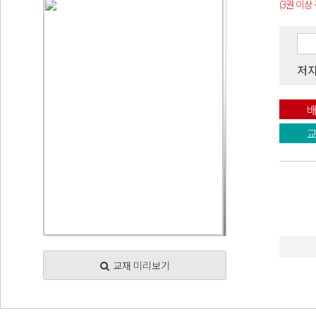
(3권 이상
저
배
교
교재 미리보기