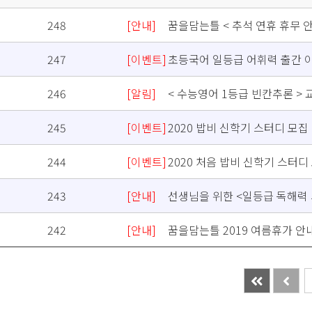
248
[안내]
꿈을담는틀 < 추석 연휴 휴무 안
247
[이벤트]
초등국어 일등급 어휘력 출간 
246
[알림]
< 수능영어 1등급 빈칸추론 > 
245
[이벤트]
2020 밥비 신학기 스터디 모집
244
[이벤트]
2020 처음 밥비 신학기 스터디
243
[안내]
선생님을 위한 <일등급 독해력 
242
[안내]
꿈을담는틀 2019 여름휴가 안